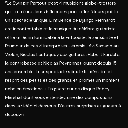
Michto
”Le Swingin’ Partout c’est 4 musiciens globe-trotters
Swingin Partout
qui ont réunis leurs influences pour offrir à leurs public
Robin
un spectacle unique. L’influence de Django Reinhardt
Swingin Partout
est incontestable et la musique du célèbre guitariste
intro Roms Antiques
offre un écrin formidable à la virtuosité, la sensibilité et
Swingin Partout
l’humour de ces 4 interprètes. Jérémie Lévi Samson au
Violon, Nicolas Lestoquoy aux guitares, Hubert Fardel à
Roms Antiques
Swingin Partout
la contrebasse et Nicolas Peyronnet jouent depuis 15
ans ensemble. Leur spectacle stimule la mémoire et
Quai de la Deule
Swingin Partout
l’esprit des petits et des grands et promet un moment
riche en émotions. » En guest sur ce disque Robby
Re-si-danse
Swingin Partout
Marshall dont vous entendez une des compostions
dans la vidéo ci dessous. D’autres surprises et guests à
Csardas V. Monti
Swingin Partout
découvrir…
Frevo