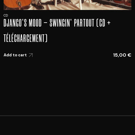
CD
DJANGO’S MOOD – SWINGIN’ PARTOUT (CD +
TÉLÉCHARGEMENT)
15,00
€
Add to cart